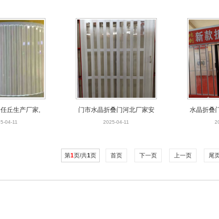
门厂家
任丘生产厂家,
门市水晶折叠门河北厂家安
水晶折叠
门任丘生产厂家
装，商铺店铺水晶折叠门厂
门市门店
5-04-11
2025-04-11
2
家
北
第
1
页/共
1
页
首页
下一页
上一页
尾