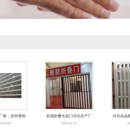
厂家，沧州透明
机场折叠水晶门河北生产厂
河北水晶
，任丘水晶折叠
家安装，水晶折叠门
水晶门，
6-05-08
2025-12-15
2