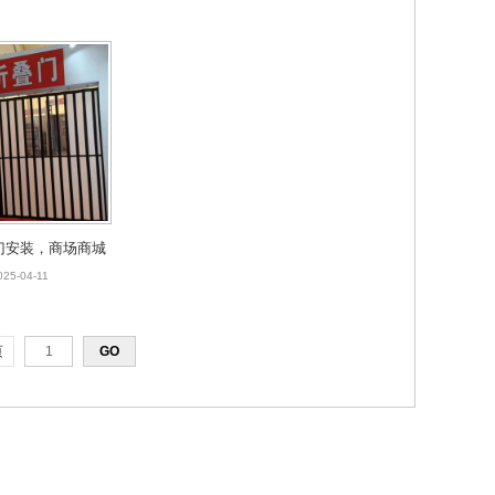
家
河北厂家安装
门安装，商场商城
店铺水晶折叠门河
025-04-11
生产厂家
页