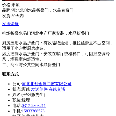
价格:未填
品牌:河北北创水晶折叠门，水晶卷帘门
发货:30天内
发送询价
机场折叠水晶门河北生产厂家安装，水晶折叠门
厨房应用水晶折叠门：有效隔绝油烟，推拉丝滑且不占空间，
适用于小户型厨房改造。
温度控制水晶折叠门：安装在客厅或楼梯口，可阻挡空调冷
风，增强室内舒适性。
二、商业与公共空间水晶折叠门
联系方式
公司:
河北北创金属门窗有限公司
状态:
离线
发送信件
在线交谈
姓名:张经理(先生)
职位:经理
电话:
0317-2803211
手机:
15833368573